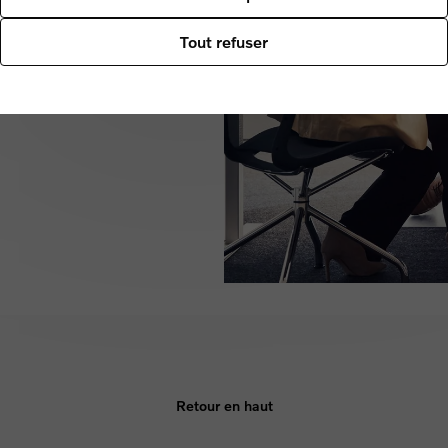
 durable, confortable et axé sur
Tout refuser
 deux chargeurs rapides pendant
uerez : chez nous, vous
Retour en haut