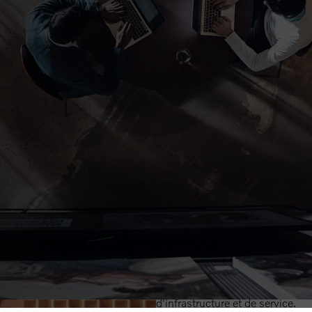
Notre histoi
Celis est un nom bien établi en 
Nous connaissons nos clients l
service personnalisé, notre suivi 
Au cœur de notre approche se t
produits, mais aussi dans la fo
et dans l'accompagnement de no
d'infrastructure et de service.