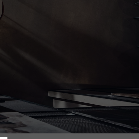
re
tant que distributeur Volvo depuis plusieurs années.
es plus fidèles et nous sommes connus pour notre
rapide et la priorité accordée à votre confort.
rouve un investissement continu : dans nos
rmation et l'accompagnement de nos collaborateurs
s clients. Nous visons le meilleur en termes