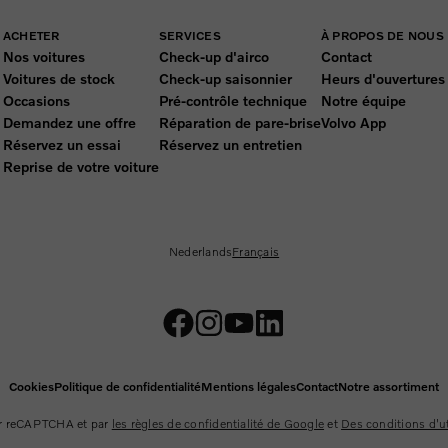
ACHETER
SERVICES
À PROPOS DE NOUS
Nos voitures
Check-up d'airco
Contact
Voitures de stock
Check-up saisonnier
Heurs d'ouvertures
Occasions
Pré-contrôle technique
Notre équipe
Demandez une offre
Réparation de pare-brise
Volvo App
Réservez un essai
Réservez un entretien
Reprise de votre voiture
Nederlands
Français
Cookies
Politique de confidentialité
Mentions légales
Contact
Notre assortiment
par reCAPTCHA et par
les règles de confidentialité de Google
et
Des conditions d'ut