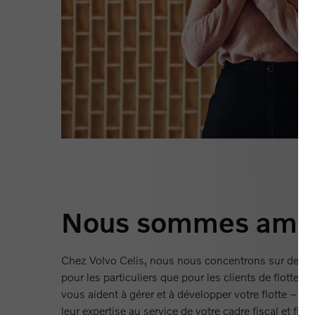
Nous sommes ambi
Chez Volvo Celis, nous nous concentrons sur des se
pour les particuliers que pour les clients de flotte. 
vous aident à gérer et à développer votre flotte – et
leur expertise au service de votre cadre fiscal et finan